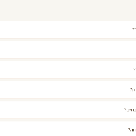
?
?
ת?
חיים?
חה?