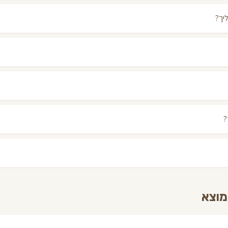
יך?
?
מוצא