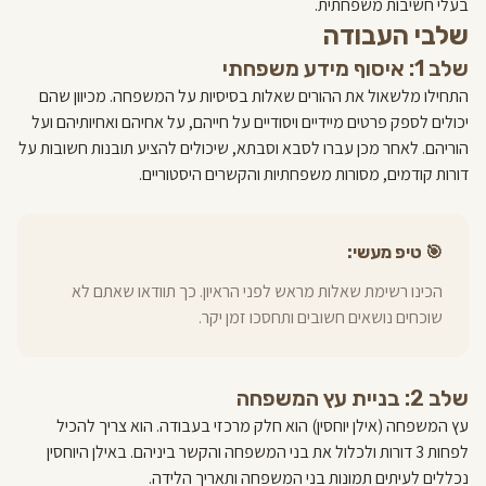
בעלי חשיבות משפחתית.
שלבי העבודה
שלב 1: איסוף מידע משפחתי
התחילו מלשאול את ההורים שאלות בסיסיות על המשפחה. מכיוון שהם
יכולים לספק פרטים מיידיים ויסודיים על חייהם, על אחיהם ואחיותיהם ועל
הוריהם. לאחר מכן עברו לסבא וסבתא, שיכולים להציע תובנות חשובות על
דורות קודמים, מסורות משפחתיות והקשרים היסטוריים.
🎯 טיפ מעשי:
הכינו רשימת שאלות מראש לפני הראיון. כך תוודאו שאתם לא
שוכחים נושאים חשובים ותחסכו זמן יקר.
שלב 2: בניית עץ המשפחה
עץ המשפחה (אילן יוחסין) הוא חלק מרכזי בעבודה. הוא צריך להכיל
לפחות 3 דורות ולכלול את בני המשפחה והקשר ביניהם. באילן היוחסין
נכללים לעיתים תמונות בני המשפחה ותאריך הלידה.